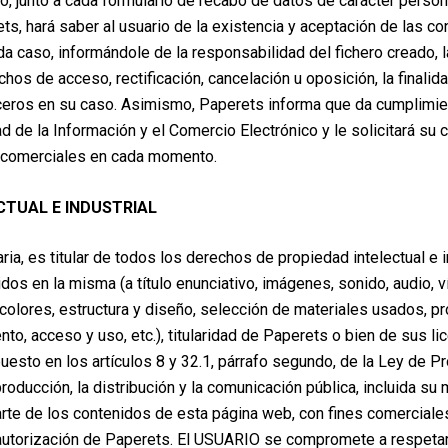
o, junto a cada formulario de recabo de datos de carácter persona
ts, hará saber al usuario de la existencia y aceptación de las co
a caso, informándole de la responsabilidad del fichero creado, l
hos de acceso, rectificación, cancelación u oposición, la finalida
ceros en su caso. Asimismo, Paperets informa que da cumplimie
ad de la Información y el Comercio Electrónico y le solicitará su
s comerciales en cada momento.
CTUAL E INDUSTRIAL
ia, es titular de todos los derechos de propiedad intelectual e i
s en la misma (a título enunciativo, imágenes, sonido, audio, v
colores, estructura y diseño, selección de materiales usados, 
to, acceso y uso, etc.), titularidad de Paperets o bien de sus l
puesto en los artículos 8 y 32.1, párrafo segundo, de la Ley de P
oducción, la distribución y la comunicación pública, incluida su
parte de los contenidos de esta página web, con fines comerciales
a autorización de Paperets. El USUARIO se compromete a respet