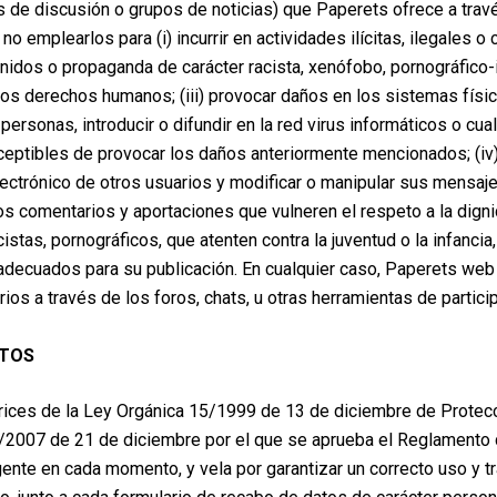
s de discusión o grupos de noticias) que Paperets ofrece a travé
 no emplearlos para (i) incurrir en actividades ilícitas, ilegales o 
tenidos o propaganda de carácter racista, xenófobo, pornográfico-
 los derechos humanos; (iii) provocar daños en los sistemas físi
ersonas, introducir o difundir en la red virus informáticos o cu
eptibles de provocar los daños anteriormente mencionados; (iv) 
electrónico de otros usuarios y modificar o manipular sus mensaj
os comentarios y aportaciones que vulneren el respeto a la dign
istas, pornográficos, que atenten contra la juventud o la infancia
an adecuados para su publicación. En cualquier caso, Paperets we
ios a través de los foros, chats, u otras herramientas de partici
ATOS
rices de la Ley Orgánica 15/1999 de 13 de diciembre de Protec
/2007 de 21 de diciembre por el que se aprueba el Reglamento d
ente en cada momento, y vela por garantizar un correcto uso y t